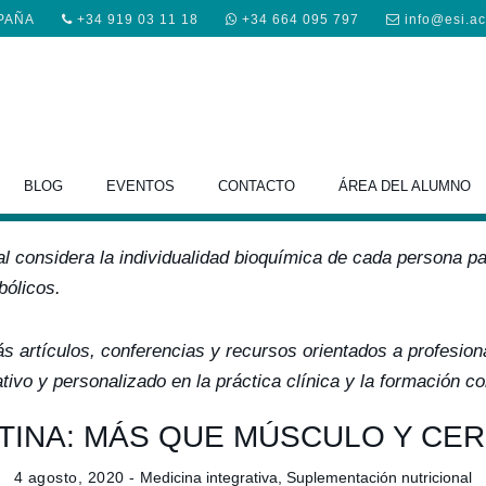
SPAÑA
+34 919 03 11 18
+34 664 095 797
info@esi.a
entación Nutricional person
BLOG
EVENTOS
CONTACTO
ÁREA DEL ALUMNO
l considera la individualidad bioquímica de cada persona pa
bólicos.
s artículos, conferencias y recursos orientados a profesion
tivo y personalizado en la práctica clínica y la formación co
TINA: MÁS QUE MÚSCULO Y CE
4 agosto, 2020 -
Medicina integrativa
,
Suplementación nutricional