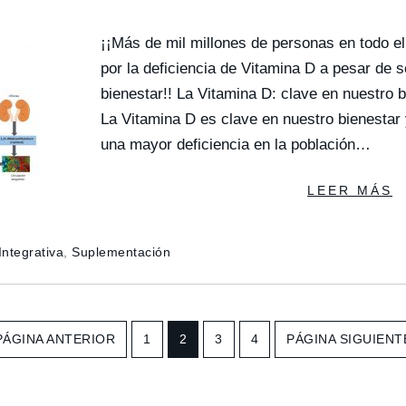
¡¡Más de mil millones de personas en todo e
por la deficiencia de Vitamina D a pesar de s
bienestar!! La Vitamina D: clave en nuestro b
La Vitamina D es clave en nuestro bienestar
una mayor deficiencia en la población…
LEER MÁS
Integrativa
,
Suplementación
IR
PÁGINA ANTERIOR
IR
1
IR
2
IR
3
IR
4
IR
PÁGINA SIGUIENT
A
A
A
A
A
A
LA
LA
LA
LA
LA
LA
PÁGINA
PÁGINA
PÁGINA
PÁGINA