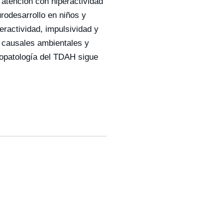
 atención con hiperactividad
rodesarrollo en niños y
ractividad, impulsividad y
s causales ambientales y
iopatología del TDAH sigue