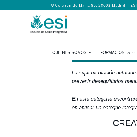
Saltar
Saltar
Saltar
Corazón de María 80, 28002 Madrid – E
a
al
al
la
contenido
pie
navegación
principal
de
principal
página
Suplem
QUIÉNES SOMOS
FORMACIONES
La suplementación nutriciona
prevenir desequilibrios meta
En esta categoría encontrará
en aplicar un enfoque integra
CREA