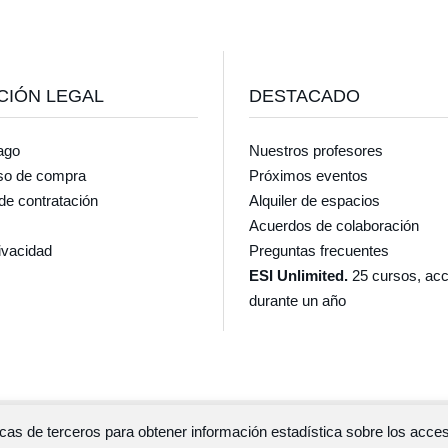
CIÓN LEGAL
DESTACADO
ago
Nuestros profesores
so de compra
Próximos eventos
de contratación
Alquiler de espacios
Acuerdos de colaboración
rivacidad
Preguntas frecuentes
ESI Unlimited.
25 cursos, acc
durante un año
íticas de terceros para obtener información estadística sobre los ac
Escuela de salud integrativa © 2026 · Diseño y desarrollo
GlopDesig