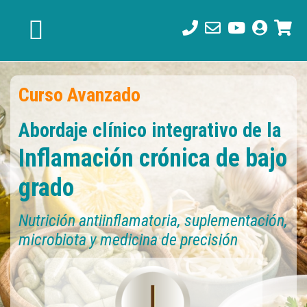
Saltar
Saltar
Saltar
a
al
al
la
contenido
pie
navegación
principal
de
principal
página
Curso Avanzado
Abordaje clínico integrativo de la
Inflamación crónica de bajo
grado
Nutrición antiinflamatoria, suplementación,
microbiota y medicina de precisión