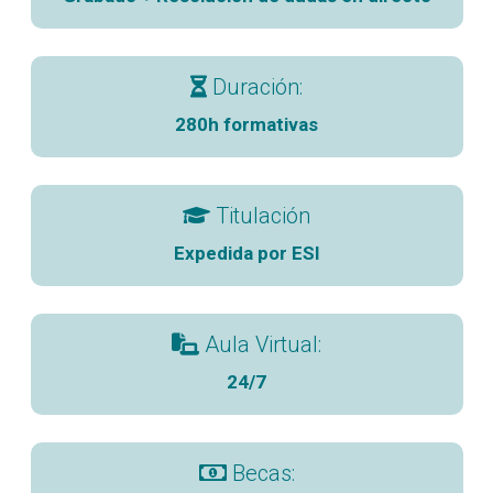
Duración:
280h formativas
Titulación
Expedida por ESI
Aula Virtual:
24/7
Becas: