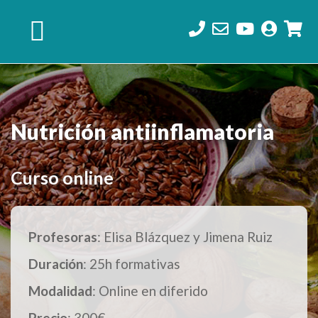
Saltar
Saltar
Saltar
a
al
al
la
contenido
pie
navegación
principal
de
principal
página
Nutrición antiinflamatoria
Curso online
Profesoras
: Elisa Blázquez y Jimena Ruiz
Duración
: 25h formativas
Modalidad
: Online en diferido
Precio
: 300€