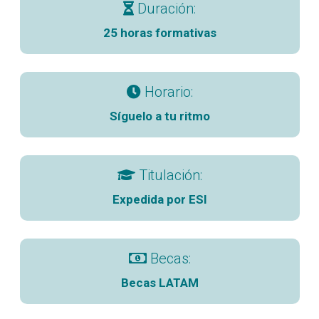
Duración:
25 horas formativas
Horario:
Síguelo a tu ritmo
Titulación:
Expedida por ESI
Becas:
Becas LATAM