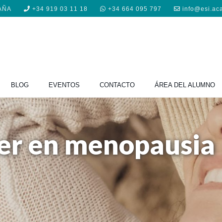
PAÑA
+34 919 03 11 18
+34 664 095 797
info@esi.ac
BLOG
EVENTOS
CONTACTO
ÁREA DEL ALUMNO
jer en menopausia