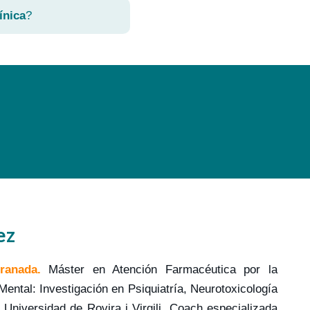
ínica
?
ez
ranada.
Máster en Atención Farmacéutica por la
Mental: Investigación en Psiquiatría, Neurotoxicología
 Universidad de Rovira i Virgili. Coach especializada