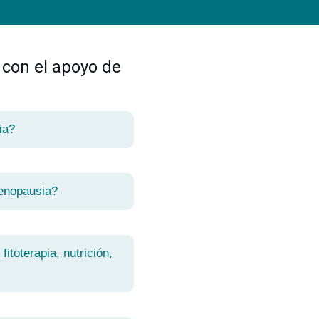
 con el apoyo de
ia?
enopausia?
itoterapia, nutrición,