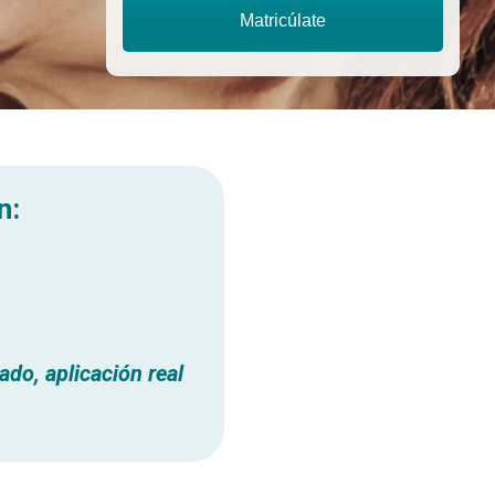
Matricúlate
n:
do, aplicación real