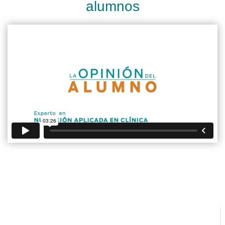
alumnos
Footer