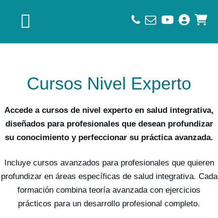
Saltar
Saltar
Saltar
a
al
al
la
contenido
pie
navegación
principal
de
principal
página
Cursos Nivel Experto
Accede a cursos de nivel experto en salud integrativa,
diseñados para profesionales que desean profundizar
su conocimiento y perfeccionar su práctica avanzada.
Incluye cursos avanzados para profesionales que quieren
profundizar en áreas específicas de salud integrativa. Cada
formación combina teoría avanzada con ejercicios
prácticos para un desarrollo profesional completo.