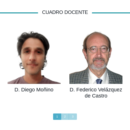
CUADRO DOCENTE
Ver más
Ver más
D. Federico Velázquez
D. Diego Moñino
de Castro
D. Diego Moñino
D. Federico Velázquez
de Castro
1
2
3