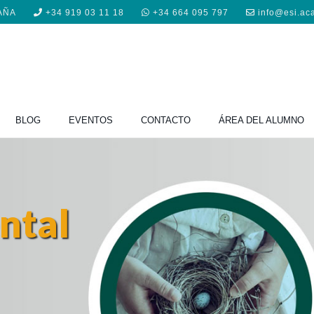
PAÑA
+34 919 03 11 18
+34 664 095 797
info@esi.ac
BLOG
EVENTOS
CONTACTO
ÁREA DEL ALUMNO
ntal