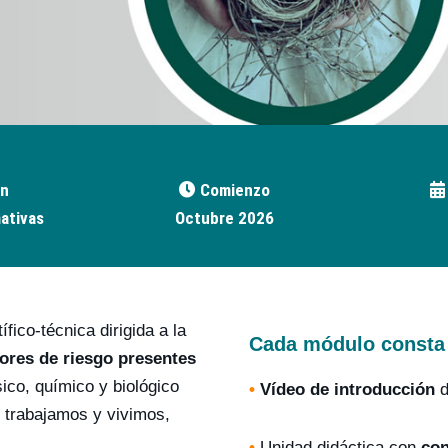
n
Comienzo
ativas
Octubre 2026
fico-técnica dirigida a la
Cada módulo consta
tores de riesgo presentes
sico, químico y biológico
•
Vídeo de introducción
d
ue trabajamos y vivimos,
•
Unidad didáctica con
con