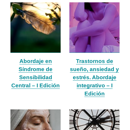
Abordaje en
Trastornos de
Síndrome de
sueño, ansiedad y
Sensibilidad
estrés. Abordaje
Central – I Edición
integrativo – I
Edición