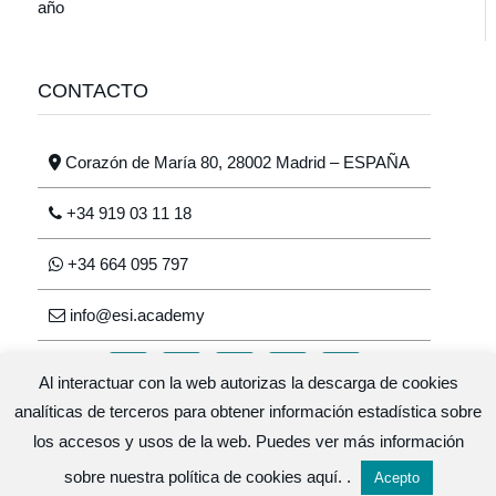
año
CONTACTO
Corazón de María 80, 28002 Madrid – ESPAÑA
+34 919 03 11 18
+34 664 095 797
info@esi.academy
Al interactuar con la web autorizas la descarga de cookies
analíticas de terceros para obtener información estadística sobre
los accesos y usos de la web. Puedes ver más información
Escuela de salud integrativa © 2026 · Diseño y
sobre nuestra política de cookies
aquí.
.
Acepto
desarrollo
GlopDesign