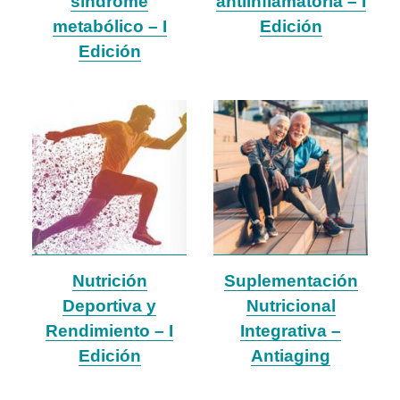
síndrome
antiinflamatoria – I
metabólico – I
Edición
Edición
Nutrición
Suplementación
Deportiva y
Nutricional
Rendimiento – I
Integrativa –
Edición
Antiaging