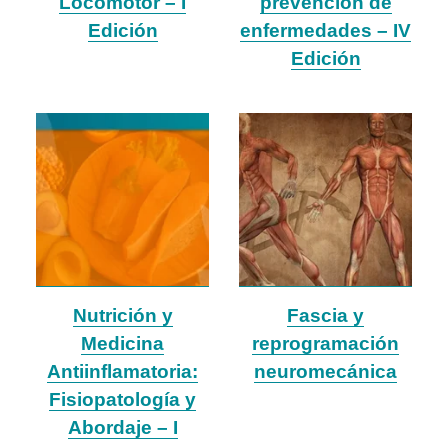
Locomotor – I
prevención de
Edición
enfermedades – IV
Edición
Nutrición y
Fascia y
Medicina
reprogramación
Antiinflamatoria:
neuromecánica
Fisiopatología y
Abordaje – I