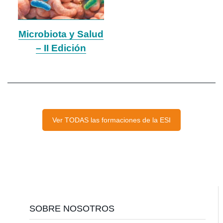
Microbiota y Salud
– II Edición
Ver TODAS las formaciones de la ESI
Footer
SOBRE NOSOTROS