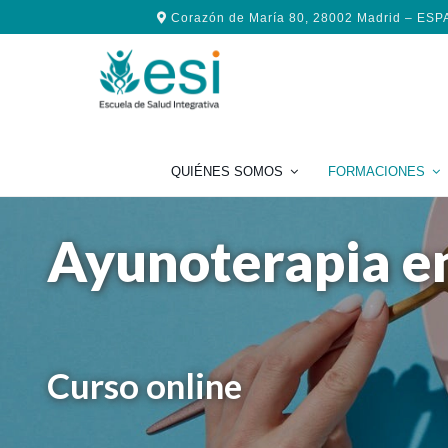
Saltar
Saltar
Saltar
Corazón de María 80, 28002 Madrid – ES
a
al
al
la
contenido
pie
navegación
principal
de
principal
página
QUIÉNES SOMOS
FORMACIONES
Ayunoterapia en
Curso online