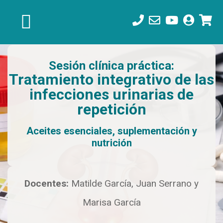
Saltar
Saltar
Saltar
a
al
al
la
contenido
pie
navegación
principal
de
principal
página
Sesión clínica práctica:
Tratamiento integrativo de las
infecciones urinarias de
repetición
Aceites esenciales, suplementación y
nutrición
Docentes:
Matilde García, Juan Serrano y
Marisa García