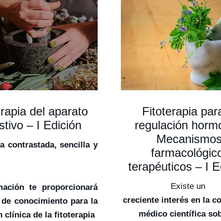
erapia del aparato
Fitoterapia par
stivo – I Edición
regulación horm
Mecanismo
va contrastada, sencilla y
farmacológic
terapéuticos – I E
Existe un
mación te proporcionará
creciente interés en la 
 de conocimiento para la
médico científica sob
n clínica de la fitoterapia