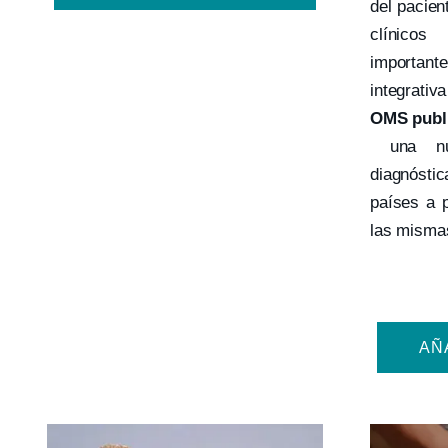
del pacient
clínico
importa
integrativ
OMS publi
una nue
diagnóstic
países a p
las misma
AÑ