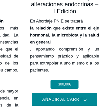
alteraciones endocrinas –
I Edición
ón
En Abordaje PNIE se tratará
os más
la relación que existe entre el eje
lidad. La
hormonal, la microbiota y la salud
stancias
en general
ce que el
, aportando comprensión y un
esidad de
pensamiento práctico y aplicable
no de los
para extrapolar a uno mismo o a los
su campo.
pacientes.
300,00
€
 de mayor
encia en
AÑADIR AL CARRITO
ves de la