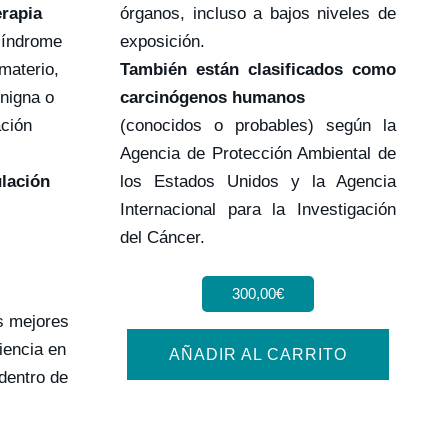
erapia
órganos, incluso a bajos niveles de
síndrome
exposición.
imaterio,
También están clasificados como
enigna o
carcinógenos humanos
ación
(conocidos o probables) según la
Agencia de Protección Ambiental de
ulación
los Estados Unidos y la Agencia
Internacional para la Investigación
del Cáncer.
300,00
€
s mejores
iencia en
AÑADIR AL CARRITO
dentro de