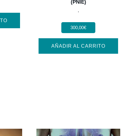
(PNIE)
.
ITO
300,00
€
AÑADIR AL CARRITO