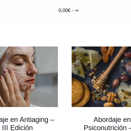
0,00
€
- ∞
je en Antiaging –
Abordaje en
III Edición
Psiconutrición –