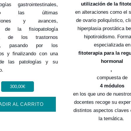
utilización de la fitot
gías gastrointestinales,
en alteraciones como el 
endo las últimas
de ovario poliquístico, cl
gaciones y avances,
hiperplasia prostática b
o de la fisiopatología
hipotiroidismo. Form
iva de los trastornos
especializada en
vos, pasando por los
fitoterapia para la reg
icos y finalizando con una
hormonal
 de las patologías y su
,
o.
compuesta de
4 módulos
300,00
€
en los que uno de nuestro
docentes recoge su exper
ADIR AL CARRITO
distintos aspectos claves 
la temática.