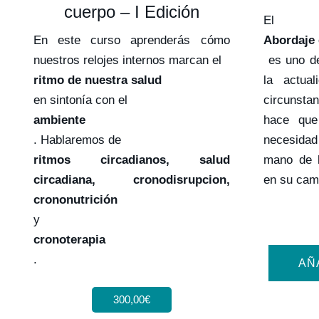
cuerpo – I Edición
El
En este curso aprenderás cómo
Abordaje 
nuestros relojes internos marcan el
es uno d
ritmo de nuestra salud
la actual
en sintonía con el
circunsta
ambiente
hace que 
. Hablaremos de
necesidad
ritmos circadianos, salud
mano de l
circadiana, cronodisrupcion,
en su cam
crononutrición
y
cronoterapia
.
AÑ
300,00
€