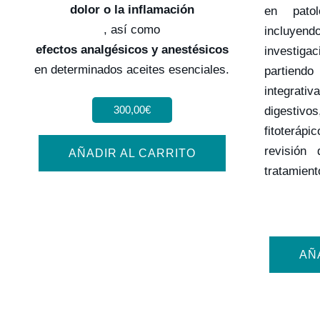
dolor o la inflamación
en patolo
, así como
incluy
efectos analgésicos y anestésicos
investi
en determinados aceites esenciales.
partiend
integrat
300,00
€
digesti
fitoteráp
revisión
AÑADIR AL CARRITO
tratamient
AÑ