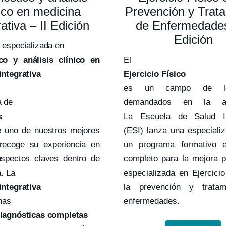
nico en medicina
Prevención y Trat
rativa – II Edición
de Enfermedades
Edición
 especializada en
co y análisis clínico en
El
integrativa
Ejercicio Físico
es un campo de l
 de
demandados en la act
s
La Escuela de Salud In
e uno de nuestros mejores
(ESI) lanza una especiali
recoge su experiencia en
un programa formativo 
 aspectos claves dentro de
completo para la mejora p
a. La
especializada en Ejercicio
integrativa
la prevención y tratam
nas
enfermedades.
iagnósticas completas