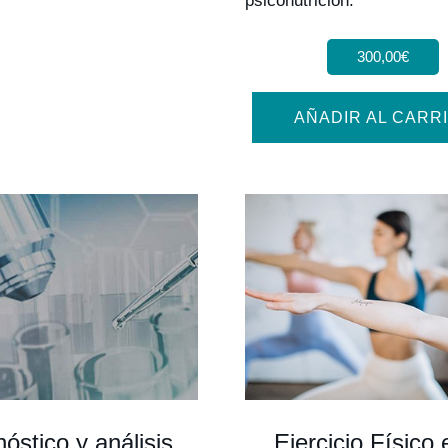
psiconutrición.
300,00
€
AÑADIR AL CARR
óstico y análisis
Ejercicio Físico 