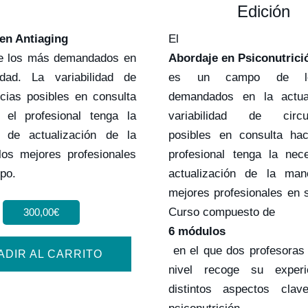
Edición
en Antiaging
El
e los más demandados en
Abordaje en Psiconutrici
idad. La variabilidad de
es un campo de l
ncias posibles en consulta
demandados en la actua
el profesional tenga la
variabilidad de circun
 de actualización de la
posibles en consulta ha
os mejores profesionales
profesional tenga la nec
po.
actualización de la ma
mejores profesionales en 
Curso compuesto de
300,00
€
6 módulos
en el que dos profesoras
ADIR AL CARRITO
nivel recoge su experi
distintos aspectos cla