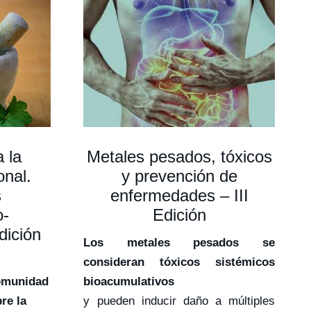
a la
Metales pesados, tóxicos
onal.
y prevención de
s
enfermedades – III
o-
Edición
dición
Los metales pesados se
consideran tóxicos sistémicos
comunidad
bioacumulativos
re la
y pueden inducir daño a múltiples