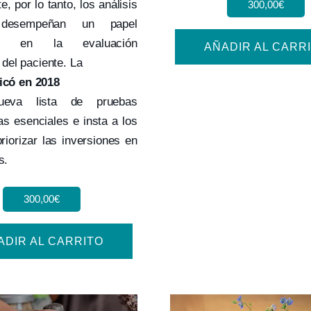
e, por lo tanto, los análisis
300,00
€
s desempeñan un papel
nte en la evaluación
AÑADIR AL CARR
a del paciente. La
có en 2018
va lista de pruebas
as esenciales e insta a los
riorizar las inversiones en
s.
300,00
€
ADIR AL CARRITO