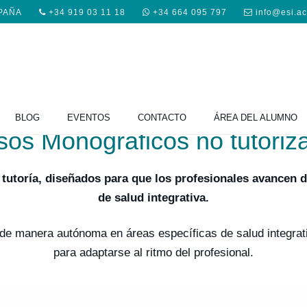
SPAÑA
+34 919 03 11 18
+34 664 095 797
info@esi.a
BLOG
EVENTOS
CONTACTO
ÁREA DEL ALUMNO
sos Monográficos no tutoriz
 tutoría, diseñados para que los profesionales avancen 
de salud integrativa.
 de manera autónoma en áreas específicas de salud integrati
para adaptarse al ritmo del profesional.