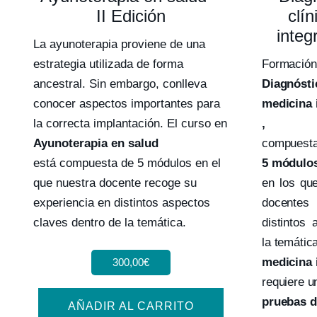
clí
II Edición
integ
La ayunoterapia proviene de una
Formación
estrategia utilizada de forma
Diagnósti
ancestral. Sin embargo, conlleva
medicina 
conocer aspectos importantes para
,
la correcta implantación. El curso en
compuesta
Ayunoterapia en salud
5 módulo
está compuesta de 5 módulos en el
en los qu
que nuestra docente recoge su
docentes 
experiencia en distintos aspectos
distintos
claves dentro de la temática.
la temátic
medicina 
300,00
€
requiere u
pruebas d
AÑADIR AL CARRITO