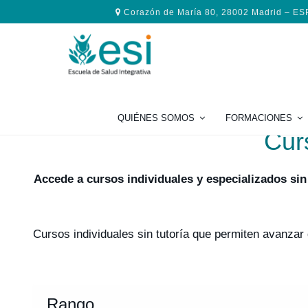
Saltar
Saltar
Saltar
Corazón de María 80, 28002 Madrid – E
a
al
al
la
contenido
pie
navegación
principal
de
principal
página
QUIÉNES SOMOS
FORMACIONES
Cur
Accede a cursos individuales y especializados sin
Cursos individuales sin tutoría que permiten avanzar
Rango