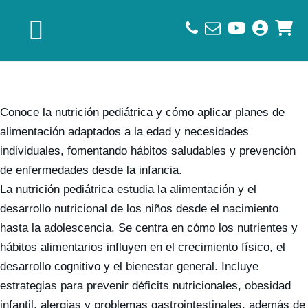
Saltar
Saltar
Saltar
a
al
al
la
contenido
pie
navegación
principal
de
principal
página
Conoce la nutrición pediátrica y cómo aplicar planes de
alimentación adaptados a la edad y necesidades
individuales, fomentando hábitos saludables y prevención
de enfermedades desde la infancia.
La nutrición pediátrica estudia la alimentación y el
desarrollo nutricional de los niños desde el nacimiento
hasta la adolescencia. Se centra en cómo los nutrientes y
hábitos alimentarios influyen en el crecimiento físico, el
desarrollo cognitivo y el bienestar general. Incluye
estrategias para prevenir déficits nutricionales, obesidad
infantil, alergias y problemas gastrointestinales, además de