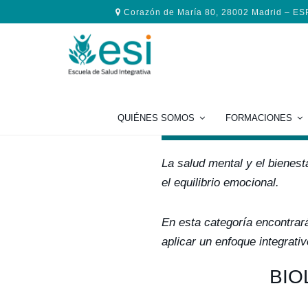
Saltar
Saltar
Saltar
Corazón de María 80, 28002 Madrid – E
a
al
al
la
contenido
pie
navegación
principal
de
principal
página
Salud Men
QUIÉNES SOMOS
FORMACIONES
La salud mental y el bienesta
el equilibrio emocional.
En esta categoría encontrará
aplicar un enfoque integrativ
BIO