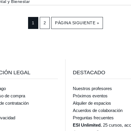
tal y Bienestar
IR
1
IR
2
IR
PÁGINA SIGUIENTE »
A
A
A
LA
LA
LA
PÁGINA
PÁGINA
CIÓN LEGAL
DESTACADO
ago
Nuestros profesores
so de compra
Próximos eventos
de contratación
Alquiler de espacios
Acuerdos de colaboración
rivacidad
Preguntas frecuentes
ESI Unlimited.
25 cursos, acc