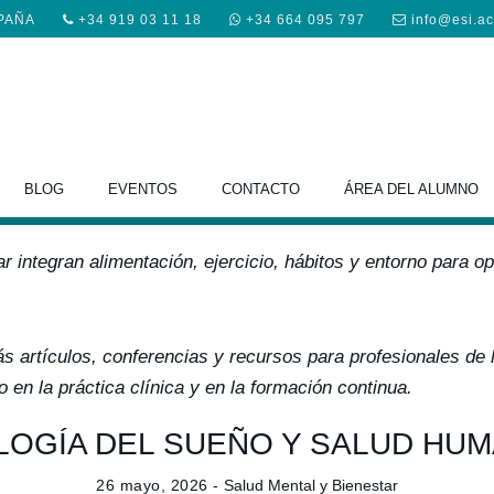
SPAÑA
+34 919 03 11 18
+34 664 095 797
info@esi.a
tal y Bienestar en la prácti
BLOG
EVENTOS
CONTACTO
ÁREA DEL ALUMNO
r integran alimentación, ejercicio, hábitos y entorno para op
s artículos, conferencias y recursos para profesionales de 
o en la práctica clínica y en la formación continua.
LOGÍA DEL SUEÑO Y SALUD HU
26 mayo, 2026 -
Salud Mental y Bienestar