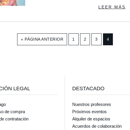
LEER MÁS
«
IR
PÁGINA ANTERIOR
IR
1
IR
2
IR
3
IR
4
A
A
A
A
A
LA
LA
LA
LA
LA
PÁGINA
PÁGINA
PÁGINA
PÁGINA
CIÓN LEGAL
DESTACADO
ago
Nuestros profesores
so de compra
Próximos eventos
de contratación
Alquiler de espacios
Acuerdos de colaboración