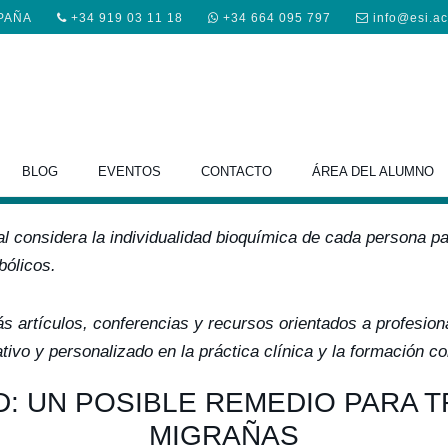
SPAÑA
+34 919 03 11 18
+34 664 095 797
info@esi.a
entación Nutricional person
BLOG
EVENTOS
CONTACTO
ÁREA DEL ALUMNO
l considera la individualidad bioquímica de cada persona pa
bólicos.
s artículos, conferencias y recursos orientados a profesion
tivo y personalizado en la práctica clínica y la formación co
D: UN POSIBLE REMEDIO PARA 
MIGRAÑAS