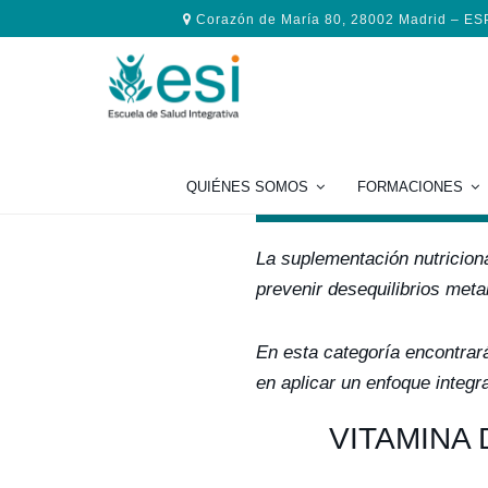
Saltar
Saltar
Saltar
Corazón de María 80, 28002 Madrid – E
a
al
al
la
contenido
pie
navegación
principal
de
principal
página
Suplem
QUIÉNES SOMOS
FORMACIONES
La suplementación nutriciona
prevenir desequilibrios meta
En esta categoría encontrará
en aplicar un enfoque integra
VITAMINA 