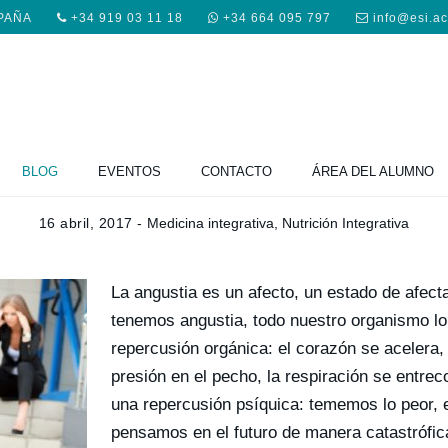
SPAÑA
+34 919 03 11 18
+34 664 095 797
info@esi.a
BLOG
EVENTOS
CONTACTO
ÁREA DEL ALUMNO
GO INTERIOR: LA ANGUSTIA Y LA
16 abril, 2017 -
Medicina integrativa
,
Nutrición Integrativa
La angustia es un afecto, un estado de afect
tenemos angustia, todo nuestro organismo lo
repercusión orgánica: el corazón se acelera
presión en el pecho, la respiración se entreco
una repercusión psíquica: tememos lo peor, 
pensamos en el futuro de manera catastrófi