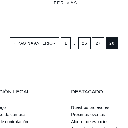
LEER MÁS
Páginas
…
«
IR
PÁGINA ANTERIOR
IR
1
IR
26
IR
27
IR
28
intermedias
A
A
A
A
A
LA
LA
LA
LA
LA
omitidas
PÁGINA
PÁGINA
PÁGINA
PÁGINA
CIÓN LEGAL
DESTACADO
ago
Nuestros profesores
so de compra
Próximos eventos
de contratación
Alquiler de espacios