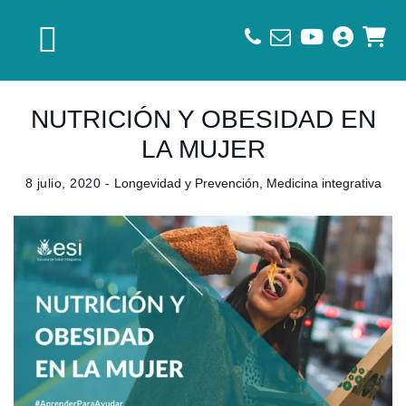
Saltar
Saltar
Saltar
a
al
al
la
contenido
pie
navegación
principal
de
principal
página
NUTRICIÓN Y OBESIDAD EN
LA MUJER
8 julio, 2020 -
Longevidad y Prevención
,
Medicina integrativa