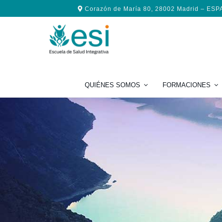
Saltar
Saltar
Saltar
Corazón de María 80, 28002 Madrid – ES
a
al
al
la
contenido
pie
navegación
principal
de
principal
página
QUIÉNES SOMOS
FORMACIONES