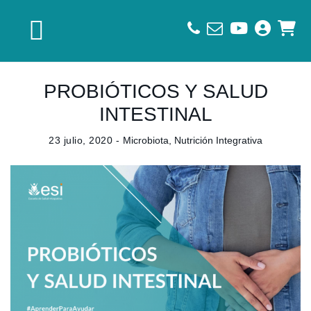
Saltar
Saltar
Saltar
a
al
al
la
contenido
pie
navegación
principal
de
principal
página
PROBIÓTICOS Y SALUD
INTESTINAL
23 julio, 2020 -
Microbiota
,
Nutrición Integrativa