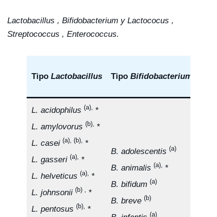
Lactobacillus , Bifidobacterium y Lactococus ,
Streptococcus , Enterococcus.
Otra
Tipo
Lactobacillus
Tipo
Bifidobacterium
del 
(a),
L. acidophilus
*
(b),
L. amylovorus
*
(a), (b),
L. casei
*
(a)
B. adolescentis
Ent
(a),
L. gasseri
*
(a),
B. animalis
*
fae
(a),
L. helveticus
*
(a)
B. bifidum
Lac
(b) ,
L. johnsonii
*
(b)
B. breve
lact
(b),
L. pentosus
*
(a)