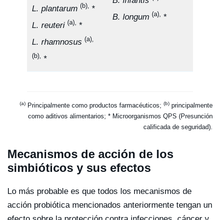
B. infantis
Stre
(b),
L. plantarum
*
(a),
B. longum
*
the
(a),
L. reuteri
*
(a),
L. rhamnosus
(b),
*
(a)
(b)
Principalmente como productos farmacéuticos;
principalmente
como aditivos alimentarios; * Microorganismos QPS (Presunción
calificada de seguridad).
Mecanismos de acción de los
simbióticos y sus efectos
Lo más probable es que todos los mecanismos de
acción probiótica mencionados anteriormente tengan un
efecto sobre la protección contra infecciones, cáncer y