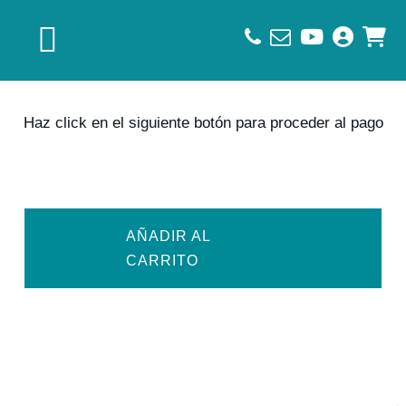
Saltar
Saltar
Saltar
a
al
al
la
contenido
pie
navegación
principal
de
principal
página
Haz click en el siguiente botón para proceder al pago
AÑADIR AL
CARRITO