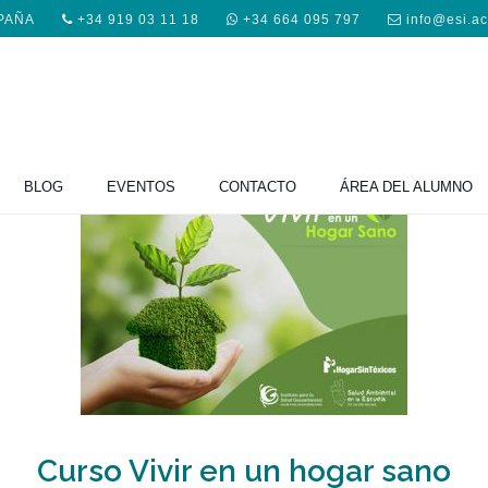
SPAÑA
+34 919 03 11 18
+34 664 095 797
info@esi.a
BLOG
EVENTOS
CONTACTO
ÁREA DEL ALUMNO
Curso Vivir en un hogar sano