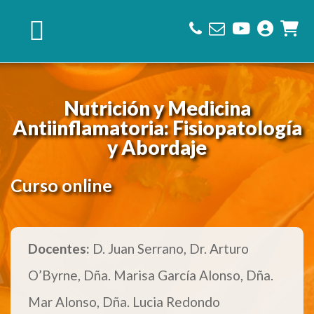
Saltar
Saltar
Saltar
a
al
al
la
contenido
pie
navegación
principal
de
principal
página
Nutrición y Medicina
Antiinflamatoria: Fisiopatología
y Abordaje
Curso online
Docentes:
D. Juan Serrano, Dr. Arturo
O’Byrne, Dña. Marisa García Alonso, Dña.
Mar Alonso, Dña. Lucia Redondo