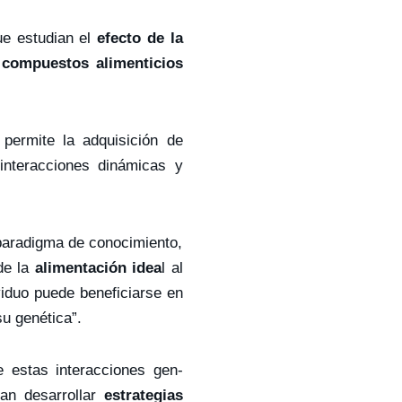
ue estudian el
efecto de la
s compuestos alimenticios
 permite la adquisición de
interacciones dinámicas y
 paradigma de conocimiento,
de la
alimentación idea
l al
viduo puede beneficiarse en
u genética”.
e estas interacciones gen-
itan desarrollar
estrategias