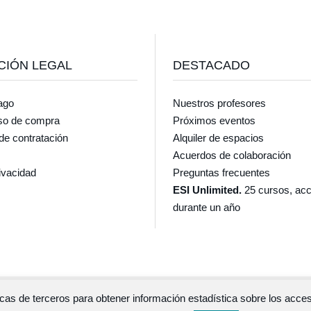
CIÓN LEGAL
DESTACADO
ago
Nuestros profesores
so de compra
Próximos eventos
de contratación
Alquiler de espacios
Acuerdos de colaboración
rivacidad
Preguntas frecuentes
ESI Unlimited.
25 cursos, acc
durante un año
íticas de terceros para obtener información estadística sobre los ac
Escuela de salud integrativa © 2026 · Diseño y desarrollo
GlopDesig