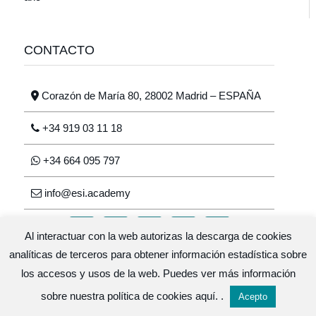
CONTACTO
Corazón de María 80, 28002 Madrid – ESPAÑA
+34 919 03 11 18
+34 664 095 797
info@esi.academy
Al interactuar con la web autorizas la descarga de cookies
analíticas de terceros para obtener información estadística sobre
los accesos y usos de la web. Puedes ver más información
Escuela de salud integrativa © 2026 · Diseño y
sobre nuestra política de cookies
aquí.
.
Acepto
desarrollo
GlopDesign