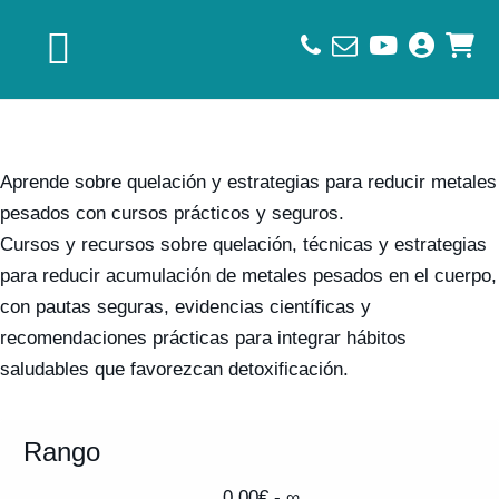
Saltar
Saltar
Saltar
a
al
al
la
contenido
pie
navegación
principal
de
principal
página
Aprende sobre quelación y estrategias para reducir metales
pesados con cursos prácticos y seguros.
Cursos y recursos sobre quelación, técnicas y estrategias
para reducir acumulación de metales pesados en el cuerpo,
con pautas seguras, evidencias científicas y
recomendaciones prácticas para integrar hábitos
saludables que favorezcan detoxificación.
Rango
0,00
€
- ∞