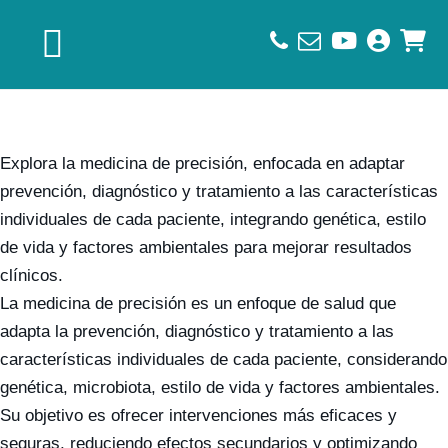
Saltar
Saltar
Saltar
a
al
al
la
contenido
pie
navegación
principal
de
principal
página
Explora la medicina de precisión, enfocada en adaptar
prevención, diagnóstico y tratamiento a las características
individuales de cada paciente, integrando genética, estilo
de vida y factores ambientales para mejorar resultados
clínicos.
La medicina de precisión es un enfoque de salud que
adapta la prevención, diagnóstico y tratamiento a las
características individuales de cada paciente, considerando
genética, microbiota, estilo de vida y factores ambientales.
Su objetivo es ofrecer intervenciones más eficaces y
seguras, reduciendo efectos secundarios y optimizando