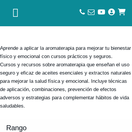
Saltar
Saltar
Saltar
a
al
al
la
contenido
pie
navegación
principal
de
principal
página
Aprende a aplicar la aromaterapia para mejorar tu bienestar
físico y emocional con cursos prácticos y seguros.
Cursos y recursos sobre aromaterapia que enseñan el uso
seguro y eficaz de aceites esenciales y extractos naturales
para mejorar la salud física y emocional. Incluye técnicas
de aplicación, combinaciones, prevención de efectos
adversos y estrategias para complementar hábitos de vida
saludables.
Rango