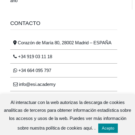
año
CONTACTO
Corazón de María 80, 28002 Madrid – ESPAÑA
+34 919 03 11 18
+34 664 095 797
info@esi.academy
Al interactuar con la web autorizas la descarga de cookies
analíticas de terceros para obtener información estadística sobre
los accesos y usos de la web. Puedes ver más información
Escuela de salud integrativa © 2026 · Diseño y
sobre nuestra política de cookies
aquí.
.
Acepto
desarrollo
GlopDesign