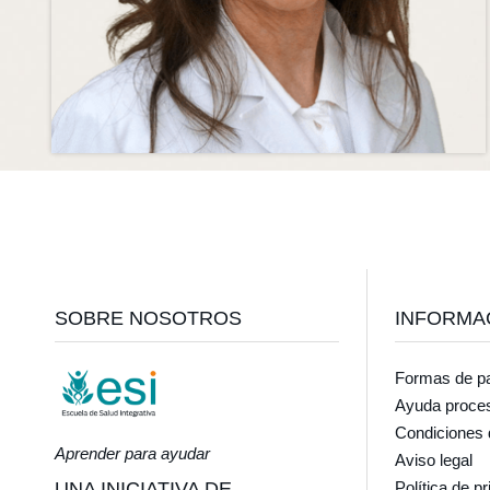
Footer
SOBRE NOSOTROS
INFORMA
Formas de p
Ayuda proce
Condiciones 
Aprender para ayudar
Aviso legal
UNA INICIATIVA DE
Política de p