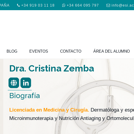
SPAÑA
+34 919 03 11 18
+34 664 095 797
info@esi.a
BLOG
EVENTOS
CONTACTO
ÁREA DEL ALUMNO
Dra. Cristina Zemba
Biografía
Licenciada en Medicina y Cirugía.
Dermatóloga y espec
Microinmunoterapia y Nutrición Antiaging y Ortomolecul