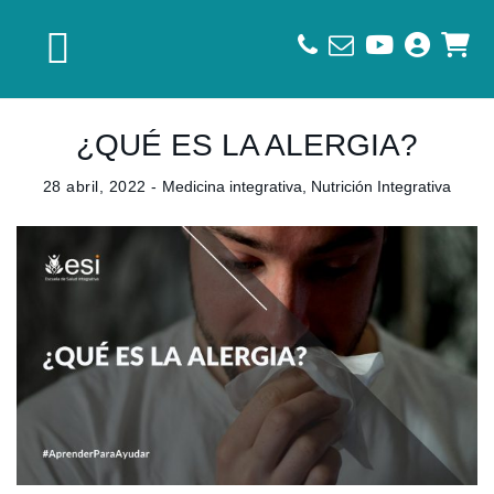
Saltar
Saltar
Saltar
a
al
al
la
contenido
pie
navegación
principal
de
principal
página
¿QUÉ ES LA ALERGIA?
28 abril, 2022 -
Medicina integrativa
,
Nutrición Integrativa