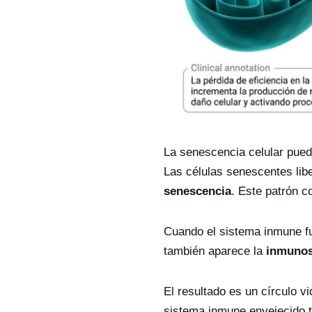
La senescencia celular puede
Las células senescentes li
senescencia
. Este patrón c
Cuando el sistema inmune fun
también aparece la
inmunos
El resultado es un círculo v
sistema inmune envejecido ti