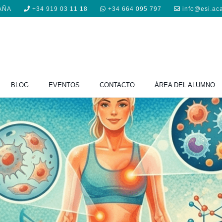
PAÑA
+34 919 03 11 18
+34 664 095 797
info@esi.ac
BLOG
EVENTOS
CONTACTO
ÁREA DEL ALUMNO