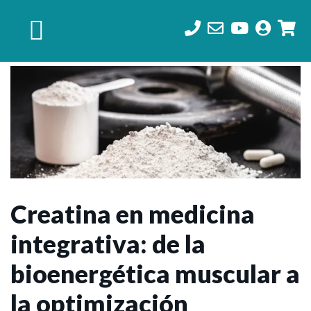
Saltar
Saltar
Saltar
a
al
al
la
contenido
pie
navegación
principal
de
principal
página
Creatina en medicina
integrativa: de la
bioenergética muscular a
la optimización