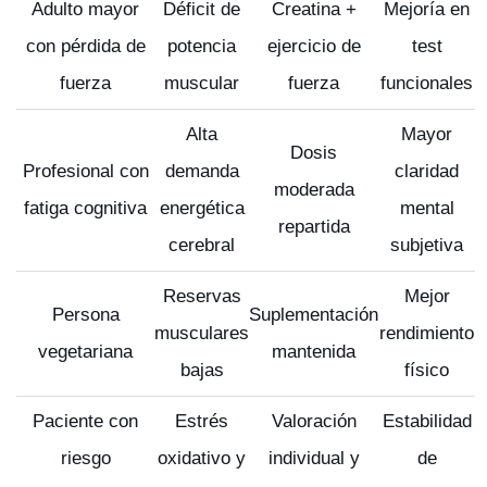
Adulto mayor
Déficit de
Creatina +
Mejoría en
con pérdida de
potencia
ejercicio de
test
fuerza
muscular
fuerza
funcionales
Alta
Mayor
Dosis
Profesional con
demanda
claridad
moderada
fatiga cognitiva
energética
mental
repartida
cerebral
subjetiva
Reservas
Mejor
Persona
Suplementación
musculares
rendimiento
vegetariana
mantenida
bajas
físico
Paciente con
Estrés
Valoración
Estabilidad
riesgo
oxidativo y
individual y
de