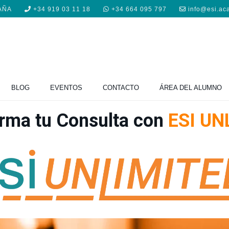
PAÑA
+34 919 03 11 18
+34 664 095 797
info@esi.ac
ocimiento más completo en Medici
BLOG
EVENTOS
CONTACTO
ÁREA DEL ALUMNO
orma tu Consulta con
ESI UN