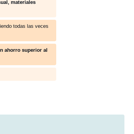
ual, materiales
diendo todas las veces
n ahorro superior al